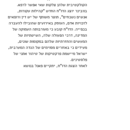
הקולקטיבית שלהן צלקות שאי אפשר לרפא.
בוובינר יוצג הדו"ח החדש "קהילות עקורות, 
אנשים נשכחים", תוצר משותף של יש דין ורופאים 
לזכויות אדם, העוסק באירועים שהובילו להעברה 
בכפייה. הדו"ח קובע כי מעורבותה העמוקה של 
המדינה, דרכי הפעולה שלה, השיטתיות של 
המעשים והחזרתיות שלהם במקומות שונים, 
מעידים כי באזורים מסוימים של הגדה המערבית, 
ישראל מיישמת פרקטיקות של טיהור אתני של 
פלסטינים.
לאחר הצגת הדו"ח, יתקיים פאנל בנושא 
בהשתתפות:
שרית מיכאלי – אקטיביסטית עצמאית ורכזת 
קשרי חוץ בארגון בצלם
עוד
שיתוף