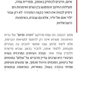
איום, חייבים להחזיק באופק. ספריית עודה, 
פעילות החינוך והמפגש בין נשים ואימהות הם 
ניסיון לבנות את האור בקצה המנהרה  לא רק עבור 
ילדי אום אל־ח׳יר, אלא גם עבורנו, האימהות 
הישראליות.
מתוך ההבנה הזו צמח פרויקט 
"הכרה ופיוס"
 של ברית 
האימהות. מטרתו אינה רק להתנגד למציאות הקיימת, 
אלא ליצור מרחב שבו אפשר להביט בה בעיניים 
פקוחות, ללמוד אותה, להכיר בכאב שהיא מייצרת 
ולדמיין עתיד אחר. נ
קודת העיוורון המרכזית בשיח 
הציבורי היא שרבים עדיין מדברים על "שלום" במונחים 
של ביטחון, הסכמים וניהול סכסוך, אך נמנעים מעיסוק 
אמיתי בהכרה בעוול, באחריות, בטראומה ובתנאים 
הדרושים לפיוס. אי אפשר לבנות חיים משותפים מבלי 
להכיר בכאב, בפגיעה המתמשכת ובחוסר השוויון בין 
העמים.
כי הכרה אינה ויתור. הכרה היא תחילתו של תיקון.
ופיוס אינו שכחה. פיוס הוא היכולת לבנות עתיד 
משותף מתוך אמת, צדק וכבוד אנושי.