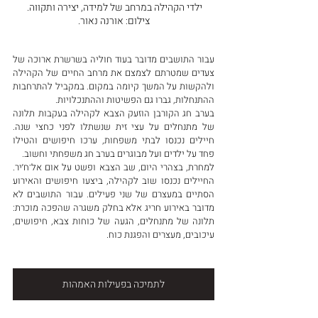
ילדי הקהילה במרחב של למידה, יצירה ותקווה. 
צילום: אורנה נאור.
עבור התושבים מדובר בעוד חוליה בשרשרת ארוכה של 
צעדים שמטרתם לצמצם את מרחב החיים של הקהילה 
ולהקשות על המשך קיומה במקום. במקביל להתרחבות 
ההתנחלות, גברו גם הפשיטות וההתנכלויות.
בערב חג הקורבן הוזעק הצבא לקהילה בעקבות תלונה 
של מתנחלים על עצי זית שנשתלו לפני כחצי שנה. 
חיילים נכנסו לבתי משפחות, ערכו חיפושים והטילו 
פחד על ילדים ועל מבוגרים בערב חג משפחתי וחשוב.
למחרת, בצהרי היום, שב הצבא ופשט על אום אל־ח׳יר. 
החיילים נכנסו שוב לקהילה, ביצעו חיפושים והאירוע 
הסתיים במעצרם של שני פעילים. עבור התושבים לא 
מדובר באירוע חריג אלא בחלק משגרה שהפכה מוכרת: 
תלונה של מתנחלים, הגעה של כוחות צבא, חיפושים, 
עיכובים, מעצרים והפגנת כוח.
לתמיכה בפעילות האמהות