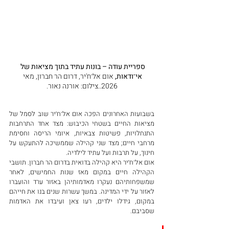
ספריית עודה – בונות עתיד בתוך מציאות של 
אי־ודאות, 
אום אל־ח'יר, דרום הר חברון, מאי 
2026..צילום: אורנה נאור.
בשבועות האחרונים הפכה אום אל־ח׳יר שוב לסמל של 
מציאות החיים בשטחי הכיבוש: מצד אחד התרחבות 
התנחלויות, פשיטות צבאיות, איומי הריסה וחסימת 
מרחבי חיים; מצד שני קהילה שממשיכה להתעקש על 
חינוך, על תרבות ועל עתיד לילדיה.
אום אל־ח׳יר היא קהילה בדואית בדרום הר חברון. תושבי 
הקהילה חיים במקום מאז שנות החמישים, לאחר 
שמשפחותיהם נעקרו מאדמותיהן באזור ערד והועברו 
לאזור על ידי המדינה. במשך עשרות שנים בנו את חייהם 
במקום, גידלו ילדים, רעו צאן ועיבדו את האדמות 
שסביבם.