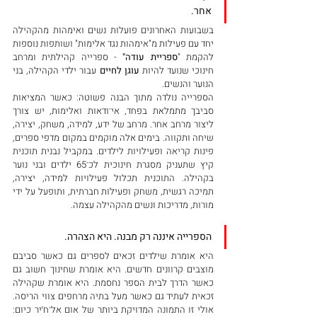
אחר.
בשבועות האחרונים פועלות נשים ואימהות מהקהילה 
יחד עם פעילות מ"אימהות נגד אלימות" ושותפות נוספות 
להקמת "
ספריית עודה"
 - ספרייה קהילתית ומרחב 
חינוכי שנועד להיות 
עוגן לחיים
 עבור ילדי הקהילה, בני 
הנוער והנשים.
הספרייה נולדה מתוך הבנה פשוטה: כאשר המציאות 
סביבך מתמלאת בפחד, אי־ודאות ואלימות, יש צורך 
ליצור מרחב אחר. מרחב של ידע, למידה, משחק, יצירה, 
שיחה ותקווה. בימים אלה מוקמים במקום מדפי ספרים, 
פינות קריאה ופעילויות לילדים. במקביל נבנית תוכנית 
קיץ שתעניק מסגרת חינוכית לכ־65 ילדים ובני נוער 
בקהילה. התוכנית תכלול פעילויות למידה, יצירה, 
תמיכה רגשית, משחק ופעילות חברתית, ותופעל על ידי 
מורות, מדריכות ונשים מהקהילה עצמה.
הספרייה איננה רק מבנה. היא הצהרה.
היא אומרת שילדים זכאים לספרים גם כאשר סביבם 
מוצבים קרוונים חדשים. היא אומרת שחינוך חשוב גם 
כאשר הדרך לבית הספר נחסמת. היא אומרת שקהילה 
זכאית לעתיד גם כאשר מעל בתיה מרחפים צווי הריסה. 
אולי זו התמונה המדויקת ביותר של אום אל־ח׳יר כיום: 