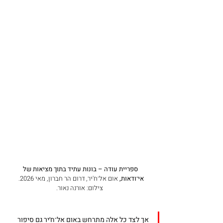
ספריית עודה – בונות עתיד בתוך מציאות של 
אי־ודאות, 
אום אל־ח'יר, דרום הר חברון, מאי 2026.  
צילום: אורנה נאור.
אך לצד כל אלה מתרחש באום אל־ח׳יר גם סיפור 