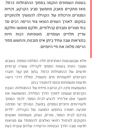
בשנות השמונים הוקמה בסמוך ההתנחלות כרמל. 
מאז מתקיים מאבק מתמשך סביב הקרקע, זכויות 
המגורים והיכולת של הקהילה להמשיך ולהתקיים 
במקום. לאורך השנים הוצאו צווי הריסה רבים נגד 
בתי מגורים ומבנים קהילתיים, חלקם מומשו וחלקם 
עדיין תלויים ועומדים. משפחות רבות חיות 
במציאות שבה עתיד ביתן אינו מובטח, והחשש מפני 
הריסה מלווה את חיי היומיום.
אלא שבשבועות האחרונים חלה הסלמה נוספת. בשבוע 
שעבר הונחו בשטח הסמוך לקהילה עשרה קרוונים 
חדשים של ההתנחלות כרמל. בתוך זמן קצר חוברו 
הקרוונים לתשתיות מים וחשמל, נסללו דרכי גישה 
חדשות ומשפחות נכנסו להתגורר בהם.
המשמעות אינה רק הרחבה פיזית של ההתנחלות. הצבת 
הקרוונים נעשתה לאורך הדרך הסלולה המשמשת את 
תושבי אום אל־ח׳יר להגיע לבית הספר, לכפר הסמוך 
ולשירותים חיוניים נוספים. בפועל, המהלך יצר חסימה 
ופגיעה חמורה בחופש התנועה של הקהילה. ילדים 
בדרכם לבית הספר, מורים, נשים, משפחות ואנשים 
הזקוקים לטיפול רפואי נאלצים להתמודד עם מציאות 
חדשה שבה הדרך הבטוחה והישירה שלהם עוברת כעת 