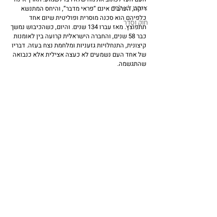
אנחנו לא לבד
ריקה, הערבים אינם “פראי מדבר”, והיחס המתנשא 
כלפיהם הוא סכנה מוסרית ופוליטית שיום אחד 
חוק וסדר
תתפוצץ. מאז עברו 134 שנים. והיום, כשהכיבוש נמשך 
כבר 58 שנים, והחברה הישראלית קרועה בין לאומנות 
קיצונית, התנחלויות גזעניות ומלחמת נצח בעזה. דבריו 
של אחד העם נשמעים לא כעצה אצילית אלא כנבואה 
שהתגשמה.