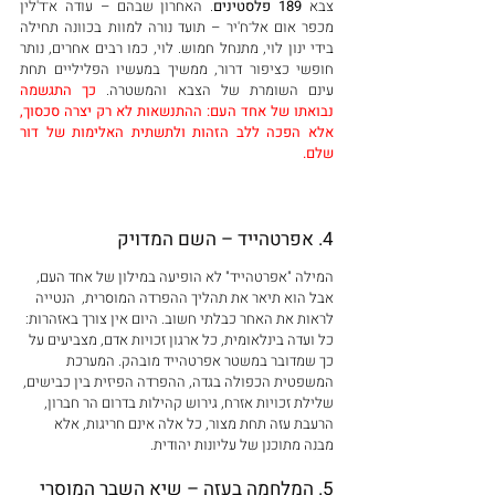
צבא 
189 פלסטינים
. האחרון שבהם – עודה א־ד'לין 
מכפר אום אל־ח'יר – תועד נורה למוות בכוונה תחילה 
בידי ינון לוי, מתנחל חמוש. לוי, כמו רבים אחרים, נותר 
חופשי כציפור דרור, ממשיך במעשיו הפליליים תחת 
עינם השומרת של הצבא והמשטרה. 
כך התגשמה 
נבואתו של אחד העם: ההתנשאות לא רק יצרה סכסוך, 
אלא הפכה ללב הזהות ולתשתית האלימות של דור 
שלם.
4. אפרטהייד – השם המדויק
המילה "אפרטהייד" לא הופיעה במילון של אחד העם, 
אבל הוא תיאר את תהליך ההפרדה המוסרית,  הנטייה 
לראות את האחר כבלתי חשוב. היום אין צורך באזהרות: 
כל ועדה בינלאומית, כל ארגון זכויות אדם, מצביעים על 
כך שמדובר במשטר אפרטהייד מובהק. המערכת 
המשפטית הכפולה בגדה, ההפרדה הפיזית בין כבישים, 
שלילת זכויות אזרח, גירוש קהילות בדרום הר חברון, 
הרעבת עזה תחת מצור, כל אלה אינם חריגות, אלא 
מבנה מתוכנן של עליונות יהודית.
5. המלחמה בעזה – שיא השבר המוסרי