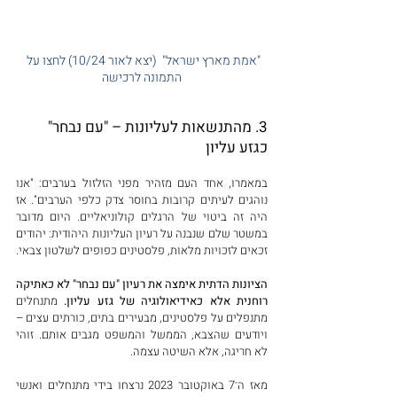
"אמת מארץ ישראל"  (יצא לאור 10/24) לחצו על 
התמונה לרכישה
3. מהתנשאות לעליונות – "עם נבחר" 
כגזע עליון
במאמרו, אחד העם מזהיר מפני הזלזול בערבים: "אנו 
נוהגים לעיתים קרובות בחוסר צדק כלפי הערבים". אז 
היה זה ביטוי של הרגלים קולוניאליים. היום מדובר 
במשטר שלם שנבנה על רעיון העליונות היהודית: יהודים 
זכאים לזכויות מלאות, פלסטינים כפופים לשלטון צבאי.
הציונות הדתית אימצה את רעיון "עם נבחר" לא כאתיקה 
רוחנית אלא כאידיאולוגיה של גזע עליון. 
מתנחלים 
מתנפלים על פלסטינים, מבעירים בתים, כורתים עצים – 
ויודעים שהצבא, הממשל והמשפט מגבים אותם. זוהי 
לא חריגה, אלא השיטה עצמה.
מאז ה־7 באוקטובר 2023 נרצחו בידי מתנחלים ואנשי 