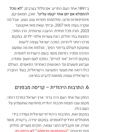
ב־1891 אחד העם התריע: אם נזלזל בערבים, 
"לא נוכל 
להתפלא אם יום אחד יקומו עלינו"
. ואכן, חמאס קם, 
אינתיפאדות פרצו, ומלחמות חוזרות שוב ושוב. אבל מה 
שקרה בעזה מאז 2007, וביתר שאת מאז אוקטובר 
2023, חורג מכל תחזית: הרעבה שיטתית, הרג המוני, 
הפצצת בתי חולים, רצח עשרות אלפי ילדים. במקום 
מרכז רוחני ליהדות, הפכה ישראל עצמה לישות 
שזועקת לעולם בדימוי הפוך,  מגלמת את מה שפעם 
הזהרנו מפניו: רמיסת מוסר בשם הישרדות לאומית. 
במקום להיות "אור לגויים", הפכנו לעם חשוך ומנודה, 
שביצע פשעים נגד האנושות כאחרוני הפאגנים. העולם 
כולו רואה את מעשי הפשיעה הישראלית, בעוד החברה 
הישראלית עצמה ממאנת להביט במראה.
6. התרבות היהודית – קריסה מבפנים
החזון של אחד העם היה ברור: ארץ ישראל כמרכז רוחני, 
מקום שבו תצמח תרבות יהודית מחודשת שתשפיע על 
העם כולו.
במקום זאת, התרבות היהודית־ישראלית נשדדה בידי 
מתנחלים וחרדים־לאומנים. במקום יצירה, ביקורת, מוסר 
ושיח, אנו מקבלים כתבי שנאה, חוקים גזעניים, פולחן 
מות קדושים. 
“ההתנתקות הכתומה” לא הייתה רק 