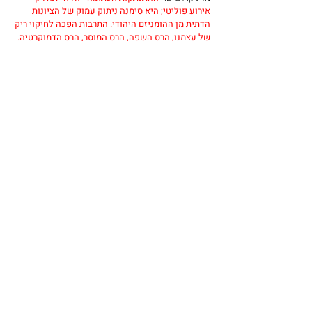
אירוע פוליטי; היא סימנה ניתוק עמוק של הציונות 
הדתית מן ההומניזם היהודי. התרבות הפכה לחיקוי ריק 
של עצמנו, הרס השפה, הרס המוסר, הרס הדמוקרטיה.
7. מסקנות: הנבואה שהתגשמה
המציאות הפלסטינית
 – עם חי, רואה ומבין, 
שנשדד מאדמתו, לא נעלם.
הציונות הדתית
 – במקום להיות חיבור, היא 
התנתקה מהישראליות והפכה למוקד של כוח 
הרסני.
החברה הישראלית
 – בחרה בכיבוש כגורל, והפכה 
את מוסר היהדות לאפר של לאומנות.
אחד העם
 – צדק: בלי כבוד לאחר, בלי תכנון ובלי 
מוסר – הציונות מאבדת את נשמתה.
8. קריאה לסיום: מהי "התנתקות" 
אמיתית?
ההתנתקות הדרושה היום איננה פינוי יישובים בלבד. 
ההתנתקות האמיתית היא מהלאומנות, מהאשליה של 
גזע עליון, מהתפיסה שהכוח צודק. עלינו להתנתק 
מהציונות הדתית המשיחית, ולהחזיר לעצמנו יהדות של 