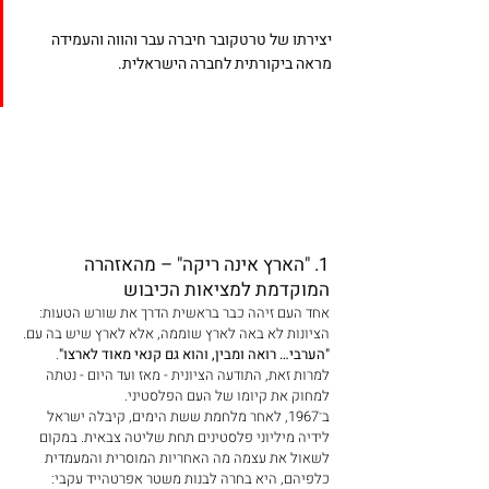
יצירתו של טרטקובר חיברה עבר והווה והעמידה 
מראה ביקורתית לחברה הישראלית.
1. "הארץ אינה ריקה" – מהאזהרה 
המוקדמת למציאות הכיבוש
אחד העם זיהה כבר בראשית הדרך את שורש הטעות: 
הציונות לא באה לארץ שוממה, אלא לארץ שיש בה עם. 
"הערבי… רואה ומבין, והוא גם קנאי מאוד לארצו"
. 
למרות זאת, התודעה הציונית - מאז ועד היום - נטתה 
למחוק את קיומו של העם הפלסטיני.
ב־1967, לאחר מלחמת ששת הימים, קיבלה ישראל 
לידיה מיליוני פלסטינים תחת שליטה צבאית. במקום 
לשאול את עצמה מה האחריות המוסרית והמעמדית 
כלפיהם, היא בחרה לבנות משטר אפרטהייד עקבי: 