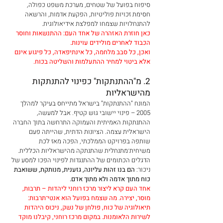
סיפוח בפועל של שטחים, מערכת משפט כפולה, 
חסימת זכויות פוליטיות, הפקעת אדמות, והרשאה 
להתנחלויות שצמחו למפלצת אידיאולוגית.
כאן חוזרת האזהרה של אחד העם: ההתנשאות וחוסר 
הכבוד לאחרים מולידים עוינות. 
ואכן, כל סבב מלחמה, כל אינתיפאדה, כל פיגוע אינם 
אלא ביטוי למחיר ההתעלמות והשליטה בכוח.
2. מ"ההתנתקות" כפינוי להתנתקות 
מהישראליות 
המונח "ההתנתקות" בישראל מתייחס בעיקר למהלך 
2005 – פינוי יישובי גוש קטיף. אבל למעשה, 
ההתנתקות האמיתית והעמוקה התרחשה בתוך החברה 
הישראלית עצמה. הציונות הדתית, שהייתה פעם 
שותפה בפרויקט הממלכתי, הפכה מאז לכת 
משיחית־מתנחלית שהתנתקה מהישראליות הכללית. 
הדגלים הכתומים של ההתנגדות לפינוי הפכו למסע של 
ניכור: 
הם בנו זהות עליונה, גזענית, מנותקת, ששואבת 
כוח מתוך אדמה ולא מתוך אדם.
אחד העם קרא ליצור מרכז רוחני ליהדות – תרבות, 
מוסר, יצירה. מה שצמח בפועל הוא אנטי־תרבות: 
תיאולוגיה של כוח, פולחן של נשק, ניכוס היהדות 
לשירות הלאומנות. במקום מרכז רוחני, קיבלנו מוקד 