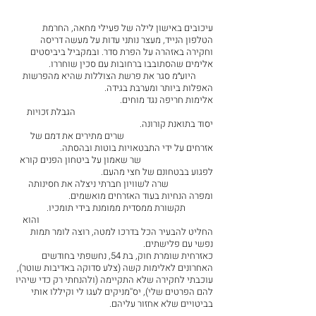
עיכובים באישון לילה של פעילי מחאה, החרמת 
הטלפון הנייד, מעצר נותני עדות על מעשה דריסה 
וחקירה באזהרה על הפרת סדר. ובמקביל ביביסטים 
אלימים שהסתובבו ברחובות עם סכין שוחררו.                 
        היוע״מ סגר את פרשת הצוללות שהיא מהפרשות 
האפלות ביותר ומערבת בגידה.                                          
אלימות חריפה נגד מוחים.                                                  
                                                                 הגבלת זכויות 
יסוד בתואנת קורונה.                                                            
                                          שרים מתירים את דמם של 
אזרחים על ידי התבטאויות בוטות ובהסתה.                      
                                  שר שאמון על ביטחון הפנים קורא 
לפגוע בבטחונם של חצי מהעם.                                         
                     שרה לשוויון חברתי ניצלה את חסינותה 
ומפרה הנחיות בעוד האזרחים מואשמים.                          
             תקשורת ממסדית ממומנת בידי תומכיו.                
                                                                                  והוא 
החליט להבעיר הכל בדרכו למטה, רוצה לומר תמות 
נפשי עם פלישתים.                                                
כאזרחית שומרת חוק, בת 54, נחשפתי בחודשים 
האחרונים לאלימות קשה (צלע סדוקה באדיבות שוטר), 
עוכבתי לחקירה שלא התקיימה (ולהנחתי רק כדי שיהיו 
להם הפרטים שלי), יס''מניקים לעגו לי וקיללו אותי 
בביטויים שלא אחזור עליהם.                                             