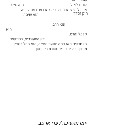
אנחנו לא לבד
                                                                         הוא סילק 
את כל מי שמחה, ועטף עצמו בעדת מנבלי פה.                 
חוק וסדר
                                                        הוא שיסה.                    
                         הוא חרב.                                                      
                                                                                       הוא 
קלקל והרס.                                                                          
                                                וכשהתעוררתי, בחודשים 
האחרונים מאז קמה תנועת מחאה, הוא החל בספין 
מטורף של יסוד דיקטטורת ביביסטן.
יומן מהפיכה / עדי ארגוב