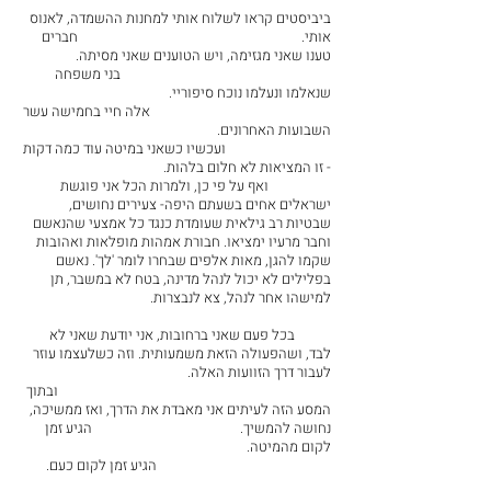
ביביסטים קראו לשלוח אותי למחנות ההשמדה, לאנוס 
אותי.                                                                    חברים 
טענו שאני מגזימה, ויש הטוענים שאני מסיתה.                 
                                                                בני משפחה 
שנאלמו ונעלמו נוכח סיפוריי.                                             
                                                       אלה חיי בחמישה עשר 
השבועות האחרונים.                                                            
                                ועכשיו כשאני במיטה עוד כמה דקות 
- זו המציאות לא חלום בלהות.                                           
                   ואף על פי כן, ולמרות הכל אני פוגשת 
ישראלים אחים בשעתם היפה- צעירים נחושים, 
שבטיות רב גילאית שעומדת כנגד כל אמצעי שהנאשם 
וחבר מרעיו ימציאו. חבורת אמהות מופלאות ואהובות 
שקמו להגן, מאות אלפים שבחרו לומר 'לך'. נאשם 
בפלילים לא יכול לנהל מדינה, בטח לא במשבר, תן 
למישהו אחר לנהל, צא לנבצרות.                                       
           בכל פעם שאני ברחובות, אני יודעת שאני לא 
לבד, ושהפעולה הזאת משמעותית. וזה כשלעצמו עוזר 
לעבור דרך הזוועות האלה.                                                   
                                                                                   ובתוך 
המסע הזה לעיתים אני מאבדת את הדרך, ואז ממשיכה, 
נחושה להמשיך.                                             הגיע זמן 
לקום מהמיטה.                                                                     
                                                     הגיע זמן לקום כעם.