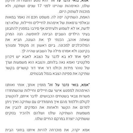
"אמא, בואי נדבר על זה"
 הוא מסע התעוררות ותיקון 
שלנו, האימהות שהיינו לפני 17 שנים ושתקנו, ולא 
מוכנות לשתוק היום. 
האמת, השתיקה יפה לה. משפט חכם זה נאמר במאות 
ובאלפי גרסאות של אימהות לחיילים וחיילות, שלא רצו 
לדעת, או לא לשמוע ולעיתים אף סירבו במפגין להתבונן 
בעיני הילדים השבים הביתה לחופשה. הנה המרק 
שאתה אוהב, הכנתי לך את העוגה, תביא את 
המלוכלכים למכונה. ביום ראשון זה מקופל ומגוהץ 
בקיטבג ולא אמרנו מילה על השבוע שהיה לך. 
לאף אחד לא בא לדבר על הצבא. לאבא יש זיכרון 
סלקטיבי ואמא גאה בלוחם, והצבא הוא משמעות וערך 
של טוהר מידות וכולנו דור אחר דור קושרים בקשר 
שתיקה את ספינת הצבא בנמל מבטחים. 
"אמא, בואי נדבר על זה"
 מזמין אותך, אותי ואותנו 
האימהות למפגש אישי עם חיילים וחיילות שהשתחררו 
משרות צבאי בשטחים הכבושים. לדבר איתם, להקשיב 
לקולם וללמוד מהם איך מתמודדים עם שתיקה ואיך ניתן 
לפרום את הקשר ולאחות את הסדקים. להבין את 
משמעות השתיקה שלנו ושלהם ולהכיר בנזקים 
ששתיקה יוצרת במרקם החיים שלנו. 
אמא יקרה, את מוכרחה להיות איתנו בחוגי הבית 