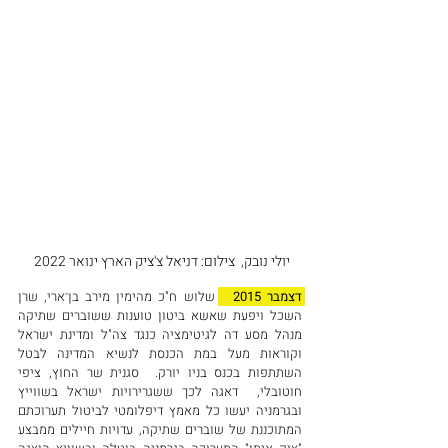
יולי נובק,  צילום: דניאל צ'ציק הארץ ינואר 2022 
דצמבר 2015 
שלוש ח"כ מהימין מירב בן־ארי, שרן 
השכל ויפעת שאשא ביטון טוענות ששוברים שתיקה 
מנהל מסע דה לגיטימציה כנגד צה"ל ומדינת ישראל 
וקוראות מעל במת הכנסת לנשיא המדינה לבטל 
השתתפות בכנס בניו יורק.  סגנית שר החוץ, ציפי 
חוטובלי,  דאגה לכך ששגרירויות ישראל בשווייץ 
ובגרמניה יעשו כל מאמץ דיפלומטי לביטול תערוכתם 
המתוכננת של שוברים שתיקה, עדויות חיילים ממבצע 