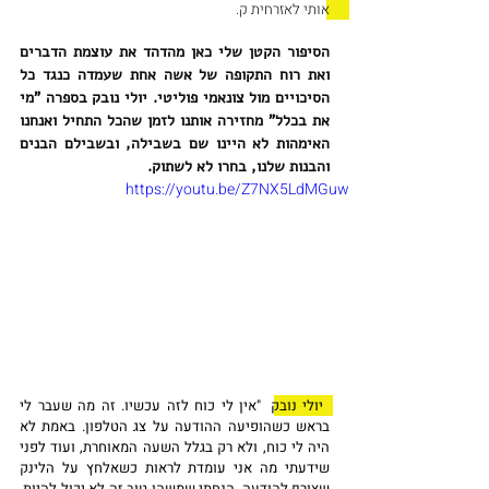
אותי לאזרחית ק. 
הסיפור הקטן שלי כאן מהדהד את עוצמת הדברים 
ואת רוח התקופה של אשה אחת שעמדה כנגד כל 
הסיכויים מול צונאמי פוליטי. יולי נובק בספרה "מי 
את בכלל" מחזירה אותנו לזמן שהכל התחיל ואנחנו 
האימהות לא היינו שם בשבילה, ובשבילם הבנים 
והבנות שלנו, בחרו לא לשתוק. 
https://youtu.be/Z7NX5LdMGuw
 יולי נובק
  "אין לי כוח לזה עכשיו. זה מה שעבר לי 
בראש כשהופיעה ההודעה על צג הטלפון. באמת לא 
היה לי כוח, ולא רק בגלל השעה המאוחרת, ועוד לפני 
שידעתי מה אני עומדת לראות כשאלחץ על הלינק 
שצורף להודעה. הנחתי שמשהו טוב זה לא יכול להיות. 