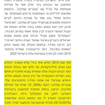
"צוק איתן" התערוכה בגרמניה בוטלה ובשוויץ הוצגה 
כמתוכנן. שר הבטחון בוגי יעלון אסר על פעילות 
משותפת של צה"ל עם "שוברים שתיקה", הרצאות 
וסדנאות לחיילים או השתתפות בדיונים משותפים. שר 
החינוך נפתלי בנט אסר על מערכת החינוך לקיים 
הרצאות ומפגשים עם פעילי שוברים שתיקה. "אם תרצו" 
ארגון ימין יוצא במסע הסתה בוטה ואלים המותח את 
הגבול המוסרי והערכי לבין מותר ואסור במרחב הציבורי, 
"השתולים" מסמן פעילי זכויות אדם ומאות אמנים 
ישראלים כחברים בארגוני שמאל. ושרת החינוך דאז מירי 
רגב הריצה מצידה ובתאום מובלט את הצעת החוק 
"נאמנות בתרבות". ניצני הדיקטטורה שפרחו בדצמבר 
2015 הפכו לגן פורח במציאות שלנו בישראל 2022. 
סוף שנת 2015 חודש אחד בחיי שלא אשכח, החודש 
שבו נשים, פוליטיקאיות, שר חינוך ושר בטחון יוצאים 
כנגד הבנים והבנות שלנו ששרתו בצבא ומפקירים אותם 
בגוב האריות התקשורתי של ימין קיצוני, משסע ואלים. 
החודש שהרעיד את אמות המידה הדמוקרטים שלי. 
שוברים שתיקה הוקם ב2004, 10 שנים של פעילות 
מורכבת, רגישה, בוחנת ומחנכת למחשבה ביקורתית 
המציעה לתקן את המקולקל ביחד. כשהזיכרון 
הפייסבוקי הקפיץ לי את הפוסט ההוא שפרסמתי 
ב23/12/2015 נזכרתי שהקשישה מהמעבר חציה הפכה 