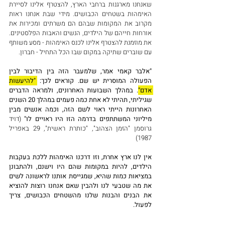
שאנחנו מארגנות ברחבי הארץ, להצטרף אלינו לסיירת 
האימהות בשטחים הכבושים. מידי שבת אנחנו ראות 
מקרוב את המקומות שבהם הם משרתים ומכירות את 
אורחות חייהם של הילדים, הנשים והאבות הפלסטינים. 
את מוזמנת להצטרף אלינו לכנס האימהות - מסע משותף 
עם שוברים שתיקה במקום שבו הכל התחיל - חברון. 
"אלבר קאמי אמר, שלמעבר הזה בין הדיבור לבין 
הפעולה המוסרית יש שם. קוראים לכך: 
"להיעשות 
אדם".
 במהלך השבועות האחרונים, ולמראה הדברים 
שגיליתי, תהיתי לא אחת כמה פעמים במהלך 20 השנים 
האחרונות הייתי ראוי לשם הזה, וכמה אנשים מבין 
מיליוני המשתתפים בדרמה הזו היו ראויים לו" 
(דויד 
גרוסמן "הזמן הצהוב", "כותרת ראשית", 29 באפריל 
1987)
אין לנו ארץ אחרת, וזו דרכנו האימהות ללכת בעקבות 
הילדים, להיות במקומות שהם היו וישנם, ולהתבונן 
במציאות כמות שהיא, שמגייסת אותנו לראשונה לשים 
את מה שטבעי לנו ולהבין שאם אנחנו רוצות להוציא 
את הבנים והבנות שלנו מהשטחים הכבושים, צריך 
לפעול.