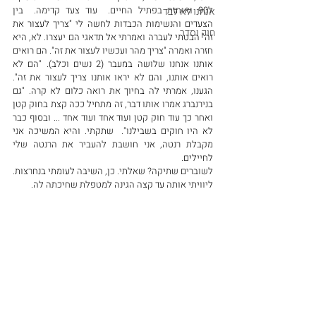
ל90 ואוחזת בפתיל החיים.  עוד צעד קדימה.  בין 
אנחנו לא לבד
הצעדים והנשימות הכבדות לחשה לי "צריך לעצור את 
חוק וסדר
זה" הבטתי לעברה ואמרתי אל תדאגי הם יעצרו. לא, היא 
חזרה ואמרה "צריך מהר ועכשיו לעצור את זה". הם רואים 
אותנו אנחנו שלושה במעבר (2 נשים וכלב). "הם לא 
רואים אותנו, והם לא יראו אותנו צריך לעצור את זה". 
הגענו, אמרתי לה בחיוך את רואה כלום לא קרה. "גם 
בנירנברג אמרו אותו דבר, זה מתחיל ככה קצת בחוק קטן 
ואחר כך עוד חוק קטן ועוד אחד ועוד אחד ... ובסוף כבר 
לא היו חוקים בשבילנו".  שתקתי. והיא המשיכה אני 
מקבלת רנטה, אני חושבת להעביר את הרנטה שלי 
לחיילים.
לשוברים שתיקה? שאלתי. כן, השיבה לעומתי בנחרצות.  
ליוויתי אותה עד קצה הגינה למטפלת שחיכתה לה. 