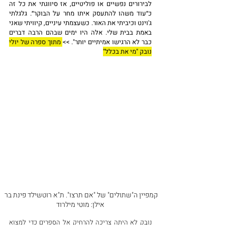
לבירורים נפשיים או פוליטיים, אז סיווגתי את כל זה 
כ״עוד משהו להתעסק איתו מחר על הבוקר״. גלגלתי 
ג'וינט וכיביתי את האור. כשעצמתי עיניים, קיוויתי שאני 
באמת בבית שלי. אלה היו ימים שבהם הרבה דברים 
כבר לא הרגישו אמיתיים יותר". >> 
מתוך ספרה של יולי 
נובק "מי את בכלל"
קמפיין ה"שתולים" של "אם תרצו". ת"א רוטשילד פינת בר 
אילן: מוטי מילרוד
נובק לא היתה צריכה להרחיק אל הספרים כדי למצוא 