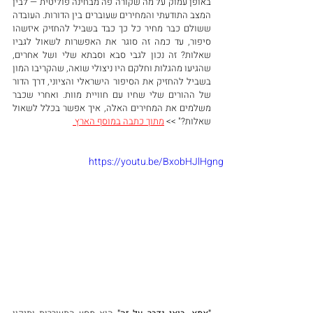
באופן עמוק על מה שקורה פה מבחינה פוליטית — לבין 
המצב התודעתי והמחירים שעוברים בין הדורות. העובדה 
ששולם כבר מחיר כל כך כבד בשביל להחזיק איזשהו 
סיפור, עד כמה זה סוגר את האפשרות לשאול לגביו 
שאלות? זה נכון לגבי סבא וסבתא שלי ושל אחרים, 
שהגיעו מהגלות וחלקם היו ניצולי שואה, שהקריבו המון 
בשביל להחזיק את הסיפור הישראלי והציוני, דרך הדור 
של ההורים שלי שחיו עם חוויית מוות. ואחרי שכבר 
משלמים את המחירים האלה, איך אפשר בכלל לשאול 
שאלות?" >> 
מתוך כתבה במוסף הארץ 
https://youtu.be/BxobHJlHgng