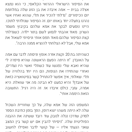
את הסיפור הישראלי ההרואי הקלאסי, כי הוא נמצא 
אצלה בבית — אמה איבדה את בן הזוג שלה במלחמת 
יום הכיפורים. "גדלתי להכיר את תלי, שהוא ואחיו אשי 
נהרגו בתעלה יחד באותו יום. זה הסיפור שנולדתי לתוכו. 
היינו נוסעים לבקר את אמא שלהם בקיבוץ משמר 
השרון. מאוד אהבתי לנסוע לשם בתור ילדה. כשגדלתי 
קצת הסיפור שלהם מאוד תפס אותי וניסיתי לשאול את 
אמא שלי, אבל לא הצלחתי להוציא ממנה הרבה".
כשהיתה בת 20 וקצת אזרה אומץ וניסתה לדבר עם אמה 
על האובדן. "זו היתה הפעם הראשונה שהיא סיפרה לי 
שהיא ואבא שלי נפגשו עוד כשתלי ואשי היו נעדרים, 
ואחרי שהחזירו את הגופות, הם היו יחד בהלוויה של 
תלי. שאלתי, איך אפשר להתחיל קשר בסיטואציה כזאת 
של אובדן? והיא כמעט לא הבינה מה אני שואלת. היא 
אמרה, עזבי, כולם איבדו אז. זה היה רגיל. התשובה 
הזאת היממה אותי".
המשפט הזה של אמא שלה, על כך שחוויית השכול 
שלה לא היתה משהו יוצא דופן, הפך בזמן כתיבת הספר 
לסדק שדרכו נגלה לנובק עוד רובד ששינה את ההבנה 
הפוליטית שלה. "ניסיתי להבין אם יש קשר בין המצב 
שאני הגעתי אליו — של קושי לדבר ואפילו לחשוב 