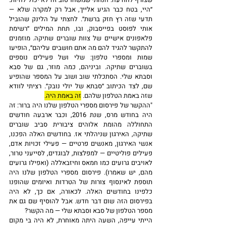
״היי, בטח כבר הגיע אלייך, אבל רק למקרה שלא — 
תדעי שזה רץ חזק ברשת״. לחצתי על הלינק שהוביל 
אותי לפוסט בפייסבוק, ובו, תחת המילים ״רשימת 
פלאפונים אישיים של צוות שוברים שתיקה. מוזמנים 
להתקשר להגיד להם מה אתם חושבים עליהם״, הופיעו 
שמות ומספרי טלפון: שלי ושל פעילים נוספים 
בשוברים שתיקה. וביניהם, כמה מוזר, גם של סבא 
וסבתא שלי. הסתכלתי שוב ושוב על המספר שהופיע 
שם, לצד הכיתוב ״סבתא של יולי נובק״. רציתי לוודא 
שזה באמת הטלפון שלהם. 
זה באמת היה.
"ההקשר של פירסום מספרי הטלפון שלנו היה ברור: זה 
היה בחודש מרס, שנת 2016, וכבר ארבעה חודשים 
התחוללה מהומת אלוהים ציבורית סביב שוברים 
שתיקה, האירגון שניהלתי אז. בחודשים האלה הפכנו, 
אנשי האירגון, מאנשים פרטיים — פעילי זכויות אדם, 
פעילים פוליטיים — למפלצות, לבוגדים, לסייעני טרור, 
לאויבים גרועים כמו חמאס וחיזבאללה (ואפילו גרועים 
מהם, יש שאמרו). פירסום מספרי הטלפון שלנו היה 
תוספת לאינסוף צורות של הטרדות ואיומים שהופנו 
כלפינו בחודשים האלה. לכאורה, אם כך, לא היה 
בפירסום הזה שום דבר חדש. אבל להוסיף שם גם את 
מספר הטלפון של סבא וסבתא שלי — מה הקשר?
הייתי עייפה, השעה היתה מאוחרת, לא היה בי מקום 