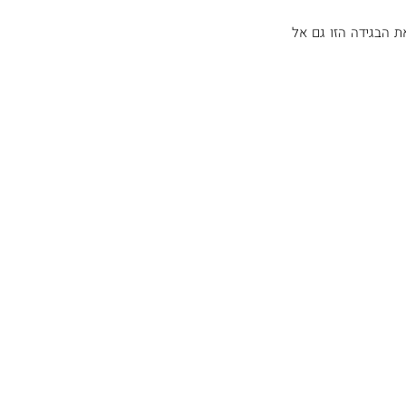
וגם זו, ממש רק ההתחלה. כדי באמת לצאת ממלכודת הישראליות אנחנו נצטרך להחליט, באומץ, לשאת את הבגידה הזו גם אל 