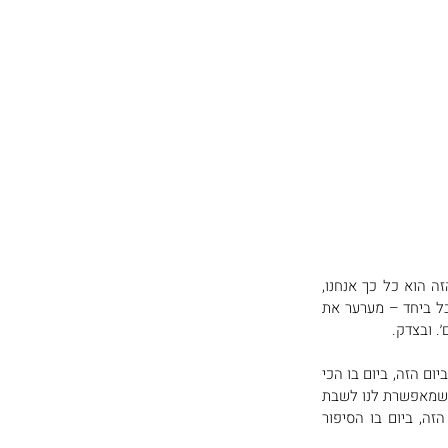
היום הזה, יום הזיכרון, הוא היום שמייצג הכי טוב את הישראליות הזו: הצבאית, הלוחמת, הגברית. היום הזה הוא כל כך אנחנו, 
שכל ניסיון לספר אותו מחדש, למקם את הזיכרון בתוך נרטיב שונה, אפילו הניסיון הפשוט, התמים, להתאבל ביחד – מערער את 
. ובצדק. 
הנכונות לבגוד בסיפור הישראלי היא שמאפשרת לערב הזה לקרות, כבר שבע-עשרה שנים ברציפות. דווקא ביום הזה, ביום בו הכי 
קשה לעשות זאת, הבגידה – במובנה העמוק, המהותי, הטרנספורמטיבי – נטענת במשמעות חיובית. היא זו שמאפשרת לנו לשבת 
פה ביחד, ולחוש, לצד הכאב, גם גאווה. כי זו לא בגידה בעצמנו, רק בסיפור שגדלנו לתוכו. דווקא ביום הזה, ביום בו הסיפור 