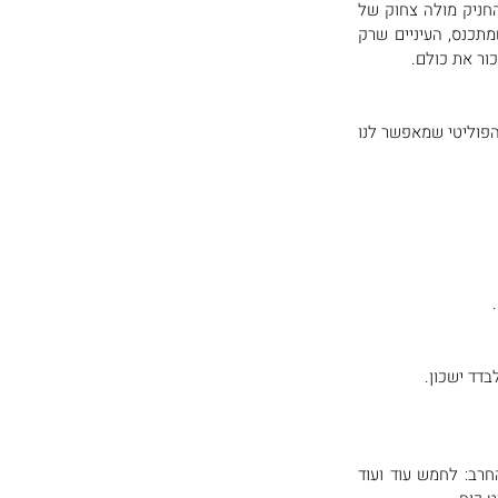
להיות ישראלית זה לגדול עם הצפירה ועם הצמרמורת שמתלווה אליה. בתור ילדה את בעיקר מתאמצת להחניק מולה צחוק של 
מבוכה. אבל די מהר את לומדת, ואז, ברגע בו היא נשמעת, הכל קורה כמו מעצמו: הגוף שנמתח, הלב שמתכנס, העיניים שרק 
ור את כולם. 
הסיפור של יום הזיכרון הוא, במובנים רבים, הסיפור של הישראליות שלנו. והוא גם הבסיס וההצדקה לסדר הפוליטי שמאפשר לנו 
 
בדד ישכון. 
והטראגיות של הסיפור רק הולכת ומעמיקה ומסתבכת. כי התשובה שלנו לבדידות ולפחד היא חיים על החרב: לחמש עוד ועוד 