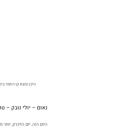
היכן נמצא קו התפר ביני 
נאום – יולי נובק – טקס
היום הזה, יום הזיכרון, יותר