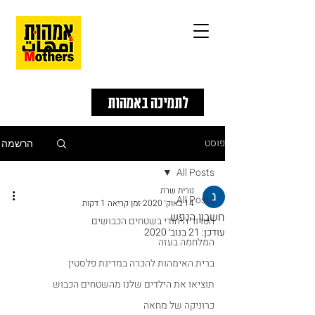
לתמיכה באמהות
פוסט
הרשמה
All Posts
נורית שרת
All Posts
14 באוק׳ 2020
זמן קריאה 1 דקות
חשבון הנפש
הטרור היהודי בשטחים הכבושים
עודכן:
21 בנוב׳ 2020
המלחמה בעזה
ברית האימהות להכרה במדינת פלסטין
תוציאו את הילדים שלנו מהשטחים הכבוש
כרוניקה של מחאה