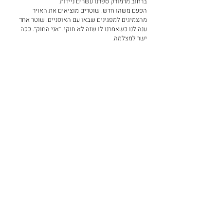
ברחוב מרמורק ספרנו עשרים ניידות.
הפעם משהו חדש. שוטרים מוציאים את האויר 
מהצמיגים למפגינים שבאו עם האופניים. שוטר אחד 
ענה לנו כשאמרנו לו שזה לא חוקי: ׳׳אני החוק׳׳. ככה 
ישר למצלמה.