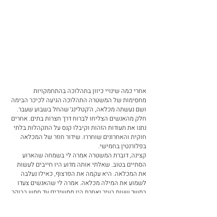
אחרי כמה שינויי כיוון בתהלוכה בהתחמקויות 
מחסימות של המשטרה התהלוכה הגיעה לכיכר הבימה 
ושם נעשתה מכלאה, ה׳קטלינג׳ שהחל בשבוע שעבר. 
חלק מהאנשים הצליחו לברוח דרך חצרות בתים. אחרים 
נתנו את תעודות הזהות וקיבלו קנס על התקהלות בלתי 
חוקית והאחרונים שוחררו. שידור חוזר של המכלאה 
בפלורנטין בחמישי.
קצינה, דוברת המשטרה אמרה לי בשמחה שהארוע 
הסתיים בטוב. שאלתי אותה מדוע היו חייבים לעשות 
את המכלאה. היא עקמה את הפרצוף, כאילו נעלבה 
לשמוע את המילה מכלאה. אמרה לי שהאנשים צעדו 
במשך שעות בעיר ואחרת היו ממשיכים עד חמש בבוקר. 
אמרתי לה שכדאי היה להניח לאנשים להפגין ולא 
לערב את המשטרה, הכל היה מסתיים בטוב. היא 