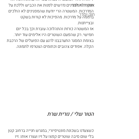
אנחנו לא לבד
חוקית והמפגינים נדרשים לפנות את הכביש וללכת על 
המדרכות. המשטרה הרי יודעת שהמפגינים לא הולכים 
חוק וסדר
בדממה על מדרכות. מהפיכות לא קורות בשקט 
ובצייתנות.
אז המשטרה כורזת והתהלוכה עוברת וכך בכל יום 
חמישי. רק שהפעם השוטרים היו אלימים עוד יותר. 
בצומת המסגר התערבבנו לרגע עם הפועלים של הרכבת 
הקלה. אפודים צהובים וכתומים הצטרפו לתמונה.
הטור שלי / נורית שרת
כשצעדנו בשכונת מונטיפיורי, במגרש חנייה ברחוב קטן 
בלי שום סיבה שוטרים קפצו על זיו ועצרו אותו. זיו 