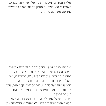
שלא התנגד, שהמשטרה שמה עליו עין ונעצר כבר כמה 
פעמים כי הוא הולך עם מגפון ונחשב לאחד המובילים 
במחאה שאין לה מנהיגים.
ואם מישהו חושב ששוטר נעמד מול זיו הציג את עצמו 
וביקש ממנו להתלוות אליו לניידת, הוא מתבלבל 
במדינה. פה כמה שוטרים קפצו עליו, הרביצו לו, יצרו 
מעגל סביבו ובדרך דחפו, הכו, חפנו שדיים, הטיחו 
לכביש וצעקו על כל מי שהיה בסביבה. קטי ומיה, שתי 
אמהות חטפו מכות ואיומים ורוית העיתונאית אחת 
הוטחה לרצפה.
ואני עמדתי על עמוד ליד הסוואנה ומישהו שאני לא 
מכירה חיבק אותי חזק כדי שלא אפול ואוכל לצלם את 