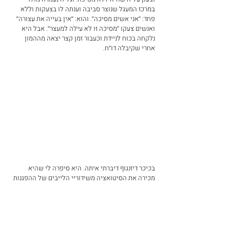
במרכז המעגל שנוצר סביבה וענתה לו בצעקות וללא 
פחד: ׳׳אני אשים מסיכה׳׳. והוא: ׳׳אין בעייה את עצורה׳׳ 
ואנשים צעקו ׳׳מסיכה זו לא עילה למעצר׳׳. אבל היא 
נלקחה בכוח לניידת וכעבור זמן קצר יצאה מההמון 
אחרי שקיבלה דו׳׳ח.
בכיכר דיזנגוף דיברתי איתה. היא סיפרה לי שהיא 
מכירה את הסיטואציה משידוריי הלייבים של ההפגנות 
לכן לא חששה וידעה מה עומד לקרות ועמדה על שלה. 
מהנסיון שלנו זו התגובה היחידה לאלימות השוטרים. 
לעמוד על שלך. להסתכל לשוטרים בעיניים בלי להסיר 
את המבט. לשאול את השוטר למה? ולא לזוז.
כשחזרנו להבימה והיינו מעטים השוטרים פצחו בכריזות 