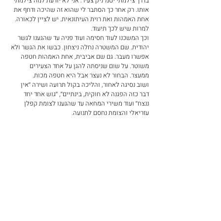
בדרך צילמתי יסמ׳׳ניק צעיר. אני לא יודעת למה צילמתי 
אותו. רק אחר כך הסתבר לי שהוא זה שהיכה ודחף את 
אחת האמהות ואת רוית העיתונאית. יש לציין לכאורה. 
למרות שיש לכך תיעוד. 
וכך המשכנו לעוד חסימה ועוד פניה עד שהגענו לגשר 
יהודית. שם המשטרה נחלה ניצחון. כבשו את הגשר ולא 
אפשרו מעבר. גם שם אביבית, אחת האמהות חטפה 
משוטר. על שום שניסתה להגן על אחד הצעירים 
ממעצר. הבחור לא נעצר אבל היא חטפה מכות.
ושוב נסיגה לאחור, והליכה בקול תרועה ושירה ׳׳אין 
דבר כזה הפגנה לא חוקית, בינתיים׳׳, ׳׳גוש אחד יחד 
ננצח׳׳ ועוד משירי המחאה עד שהגענו לצומת קפלן 
עזריאלי והצומת נחסם לתנועה. 