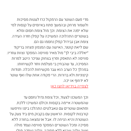
מדי פעם השוטר עם הרמקול כרז לעטות מסיכות 
ולשמור מרחק ובהמשך פתח באיומים על קנסות למי 
שלא יפנה את הצומת. וכך מול צומת חסום ומלא 
בשוטרים התהלוכה המשיכה על קפלן חזרה העירה. 
צומת אבן גבירול קפלן נחסמו גם הם.
שם ליאת קוטנר, האישה עם המגפון פצחה בריקוד 
׳׳יאללה ביבי לך׳׳ מול מאיר סוויסה המפקד וצוות עוזריו. 
סוויסה לא התאפק ופרץ בצחוק שניכר היטב למרות 
המסיכה, עד שהבחין בי מצלמת וחזר לקשיחותו. 
במהלך כל הערב הוא עבר מקשיחות להכלה. תנודות 
קיצוניות ולא ברורות. הרי פקודה אחת שלו ואף שוטר 
לא ידחוף או יכה.
לצפייה בוידיאו לחצו כאן
וכך המשכנו לצעוד, וכל צומת גדול נחסם עד 
שהמשטרה איימה בקנסות וכולם המשיכו ללכת.
ופתאום שוטרים עם טאבלטים התהלכו ביננו וחיפשו 
קורבנות לקנסות. הראשון עם בקבוק מים ביד צעק על 
השוטרת והיא הניחה לו. אבל אז נמצאה בחורה ללא 
מסיכה ומכל השוטרים המפקד סוויסה נעמד מולה 
וצעק עליה שהיא ללא מסיכה. וגליה נעמדה מולו 