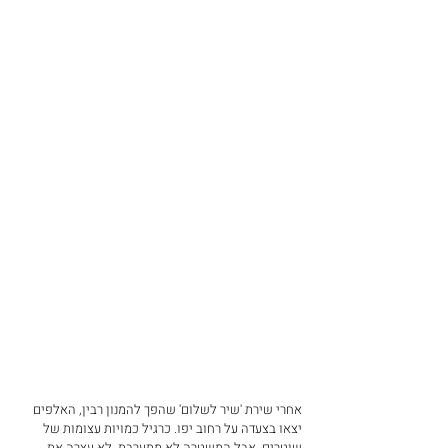
אחרי שירת 'שיר לשלום' שהפך להמנון רבין, האלפים 
יצאו בצעדה על רחוב יפו. כרגיל כמויות עצומות של 
שוטרים, אבל המשטרה לא מתערבת. לא עצרה את 