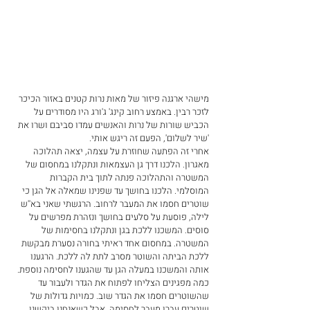
מישהי ארגנה פיזור של מאות נרות קטנים באזור הכיכר 
לזכר רבין. באמצע רחוב קינג' ג'ורג היו מסודרים על 
הכביש שורות של נרות והאנשים עמדו סביבם ושרו את 
'שיר לשלום', הפעם זה ריגש אותי.
אחרי זה הפתעה שחוזרת על עצמה, יצאה תהלוכה 
מאגרון. הלכנו דרך גן העצמאות ונתקלנו במחסום של 
המשטרה והתהלוכה פנתה לתוך בית הקברות 
המוסלמי. הלכנו בחושך עד שפנינו שמאלה אל הגן כי 
שוטרים חסמו את המעבר לרחוב. הרגשתי שאני בא''ש 
לילה, פוסעת על סלעים בחושך ונזהרת מפרשים על 
סוסים. המשכנו ללכת בגן ונתקלנו בחסימות של 
המשטרה. במחסום אחד ראיתי בחורה נסערת מבקשת 
ללכת הביתה והשוטר מסרב לתת לה ללכת. הרגענו 
אותה והמשכנו במעלה הגן עד שהגענו לחסימה נוספת. 
כמה מפגינים הצליחו לפתוח את הגדר ולעבור עד 
שהשוטרים חסמו את הגדר שוב. כמויות גדולות של 
שוטרים עברו מעבר לחסימה, אבל כשאנחנו ביקשנו 