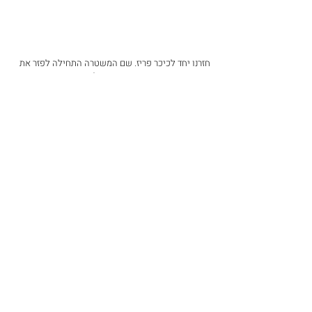
חזרנו יחד לכיכר פריז. שם המשטרה התחילה לפזר את 
ההפגנה באיומי פתיחת הציר וחלוקת קנסות והכביש 
היה ריק. עמדנו על המדרכה כמו שהשוטרים ביקשו. ואז 
השוטרים רצו שנתפוגג. 'ההפגנה נגמרה יאללה הביתה'.
עמדתי לבד על המדרכה, ושוטרת בת עשרים פקדה עליי 
ללכת משם. אמרתי לה שאני לא מפריעה לאף אחד ואני 