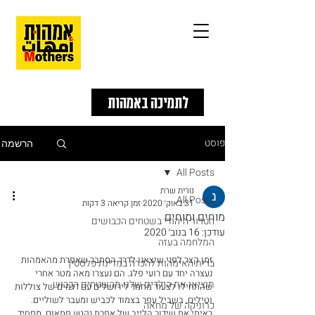
לתמיכה באמהות
פוסט
הרשמה
All Posts
נורית שרת
All Posts
31 באוק׳ 2020
זמן קריאה 3 דקות
מוחים ומוחים
הטרור היהודי בשטחים הכבושים
עודכן:
16 בנוב׳ 2020
המלחמה בעזה
זמן קצר לפני שיצאנו לדרך הסתבר שאפרת מהאמהות 
ברית האימהות להכרה במדינת פלסטין
נעצרה יחד עם רועי פלג. הם נעצרו מאה מטר אחרי 
תוציאו את הילדים שלנו מהשטחים הכבוש
שהתחילו לצעוד מחמד לירושלים עם דגמים של צוללות 
וטילים, בשביל עפר בצמוד לכביש ומעבר לשוליים. 
כרוניקה של מחאה
ראיתי את שידור הלייב של אפרת נקטע פתאום. מפחיד. 