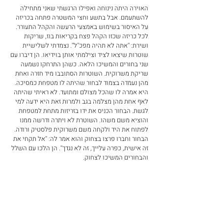
האוירה היתה נינוחה ואפילו הרגשתי שאני מתחילה 
להשתעמם. אבל בתשע וחצי המשטרה פתחה בכריזה 
על האיסור בשימוש באמצעי הרעשה והקהל התעורר. 
לכל כריזה שכזו הקהל פצח בקריאות בוז, שריקות 
ושירת: ''אתה לא תהיה מפכ''ל''. נצמדתי לשלישיית 
שוטרות שיצאו לציד וצילמתי אותן בוידיאו. הן דיברו עם 
שני בחורים והמשיכו הלאה. כשהן התרחקו נשמעה 
שריקת משרוקית. השוטרות הסתובבו מיד חזרה ואחת 
מהן נעמדה בצמוד לבחור שהיתה לו מטפחת כמסיכה. 
היא אמרה לו שהכל מצולם ומתועד. לא ראיתי שהיתה 
לאף אחת מהן מצלמה בגב ולמרות זאת היא ידעה למי 
לגשת. הבחור הכניס את ידו בזריזות מתחת למטפחת 
והוציא משם משהו. השוטרת לא ויתרה ודרשה ממנו 
לפתוח את היד ולקחה משם משרוקית פלסטיק ורודה. 
הבחור וחברו פרצו בצחוק והוא אמר לה: ''אל תקחי את 
זה אישית, כפרה עלייך, זה לא נגדך''. הן הלכו עם השלל 
והבחורים המשיכו לצחוק.