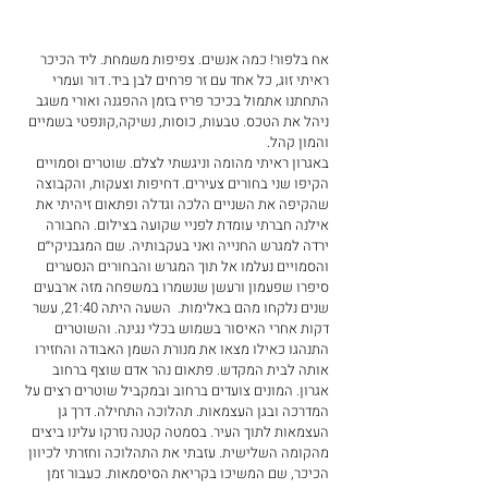
אח בלפור! כמה אנשים. צפיפות משמחת. ליד הכיכר 
ראיתי זוג, כל אחד עם זר פרחים לבן ביד. דור ועמרי 
התחתנו אתמול בכיכר פריז בזמן ההפגנה ואורי משגב 
ניהל את הטכס. טבעות, כוסות, נשיקה,קונפטי בשמיים 
והמון קהל.
באגרון ראיתי מהומה וניגשתי לצלם. שוטרים וסמויים 
הקיפו שני בחורים צעירים. דחיפות וצעקות, והקבוצה 
שהקיפה את השניים הלכה וגדלה ופתאום זיהיתי את 
אילנה חברתי עומדת לפניי שקועה בצילום. החבורה 
ירדה למגרש החנייה ואני בעקבותיה. שם המגבניקי׳׳ם 
והסמויים נעלמו אל תוך המגרש והבחורים הנסערים 
סיפרו שפעמון ורעשן שנשמרו במשפחה מזה ארבעים 
שנים נלקחו מהם באלימות.  השעה היתה 21:40, עשר 
דקות אחרי האיסור בשמוש בכלי נגינה. והשוטרים 
התנהגו כאילו מצאו את מנורת השמן האבודה והחזירו 
אותה לבית המקדש. פתאום נהר אדם שוצף ברחוב 
אגרון. המונים צועדים ברחוב ובמקביל שוטרים רצים על 
המדרכה ובגן העצמאות. תהלוכה התחילה. דרך גן 
העצמאות לתוך העיר. בסמטה קטנה נזרקו עלינו ביצים 
מהקומה השלישית. עזבתי את התהלוכה וחזרתי לכיוון 
הכיכר, שם המשיכו בקריאת הסיסמאות. כעבור זמן 