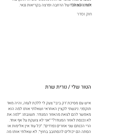
אנחנו לא לבד
לצד השמאלי של הרחבה ופרצה בקריאות גנאי. 
חוק וסדר
הטור שלי / נורית שרת 
איש עם מסיכת ׳רק ביבי׳ צעק לי ללכת לעזה, והיה מאד 
תוקפני. ניגשתי לקצין האחראי ושאלתי אותו למה הוא 
מאפשר להם לצאת מהאזור המגודר. תשובתו: ׳׳למה את 
לא נכנסת לאזור המגודר?׳׳ ׳׳אני לא צועקת על אף אחד. 
הרי הכנתם שני אזורים נפרדים׳׳. ׳׳כל עוד אין אלימות או 
הסתה הם יכולים להסתובב בחוץ׳׳. לא שאלתי אותו מה 