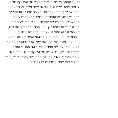
נחשב הסתה ואלימות, אבל כשהאשה הצועקת חזרה 
לצעוק פניתי אליו שוב. הפעם איים עליי ׳׳גיברת את 
מפריעה לי לעבוד׳׳. אחד מקומץ המשפטים שנתקלתי 
בהם לאחרונה מהשוטרים. השלב הבא זה דו׳׳ח על 
הפרעה לשוטר במילוי תפקידו. אח׳׳כ קצין אחר ביקש 
ממנה בעדינות להתרחק. איש אחד עמד ליד השוטרים, 
חשבתי שהוא סמוי ושאלתי אותו מיהו. כששמע 
שחשבתי שהוא סמוי הוא הזדעזע ואמר בגאווה שהוא 
עיתונאי שעובד בוואלה. ׳׳אני ימני, אבל כשאני רואה את 
האנשים האלה, אני מעדיף להיות עם מתנגדי נתניהו׳׳. 
בדרך למכונית, עבר לידינו נער על קורקינט. ׳׳אתם בעד 
או נגד ביבי?׳׳ ׳׳בעד׳׳ ענינו, והוספתי ׳׳רק ביבי׳׳. ׳׳יופי, ביבי 
המלך׳׳ הוא אמר ואנחנו נסענו לבלפור.