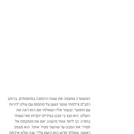
המשטרה צמצמה את שטח ההפגנה במחסומים. ברחוב 
רמב׳׳ם צילמתי שוטר נשען על מחסום עם שלט ׳להיות 
עם חופשי׳. נגשתי אליו ושאלתי אם הוא ראה את 
השלט. הוא נעץ בי מבט בעיניים יוקדות ואני נעצתי 
בחזרה. כך לימד אותי מישהו, ׳אם את מותקפת אל 
תסירי את המבט עד שהשני מסיר אותו׳. הוא מצמץ 
ראשון. שאלתי מדוע הוא כועס עליי. ענה שלא איכפת 