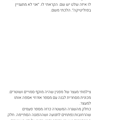
לו איזה שלט יש שם. הקראתי לו. ׳׳אני לא מתעניין 
בפוליטיקה׳׳. הלכתי משם.
צילמתי מעצר של מפגין שהיה מוקף סמויים ושוטרים. 
מכונית מסחרית לבנה עם מספר אזרחי אספה אותו 
למעצר.
כחלק מהשגרה המשטרה כרזה מספר פעמים 
שהרחובות נפתחים לתנועה ושההפגנה הסתיימה. חלק 
מהמפגינים נשארו בכיכר ופונו בכוח על ידי השוטרים. 
שוב היו מעצרים עד שהכיכר פונתה ורק בועות סבון 
צבעוניות התעופפו מעל הכביש. בדרך למכונית רוכב 