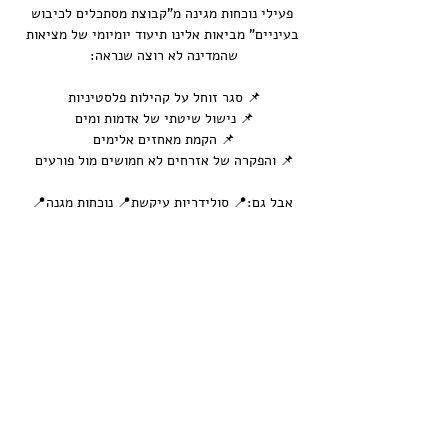
פעילי נוכחות מגינה מ"קבוצת מסתכלים לכיבוש 
בעיניים" מביאות אלינו תיעוד יומיומי של מציאות 
שהמדינה לא רוצה שנראה:  
📌 סגר זוחל על קהילות פלסטיניות  
📌 נישול שיטתי של אדמות ומים  
📌 הקמת מאחזים אלימים  
📌 והפקרה של אזרחים לא חמושים מול פורעים  
אבל גם:📍 סולידריות עיקשת📍 נוכחות מגִנה📍 
ומחויבות לא להשפיל מבט  
עוד
שיתוף