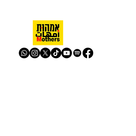
Mothers Against Violence Israel
mavisrael@mavisrael.com
972.54.9503277
למעקב והצטרפות לפעילות האימהות
​© Mother Against Violence 2020
Mother Against Violence
Managed by
-
CAPI | Center for Advancement of
Peace Initiatives