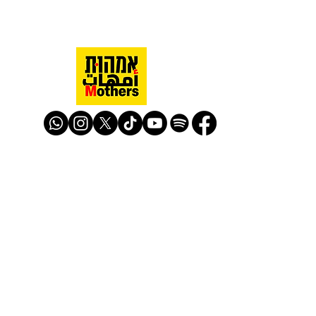
Mothers Against Violence Israel
mavisrael@mavisrael.com
972.54.9503277
למעקב והצטרפות לפעילות האימהות
​© Mother Against Violence 2020
Mother Against Violence
Managed by
-
CAPI | Center for Advancement of
Peace Initiatives