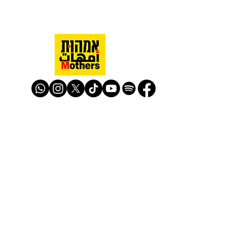
Mothers Against Violence Israel
mavisrael@mavisrael.com
972.54.9503277
למעקב והצטרפות לפעילות האימהות
​© Mother Against Violence 2020
Mother Against Violence
Managed by
-
CAPI | Center for Advancement of
Peace Initiatives