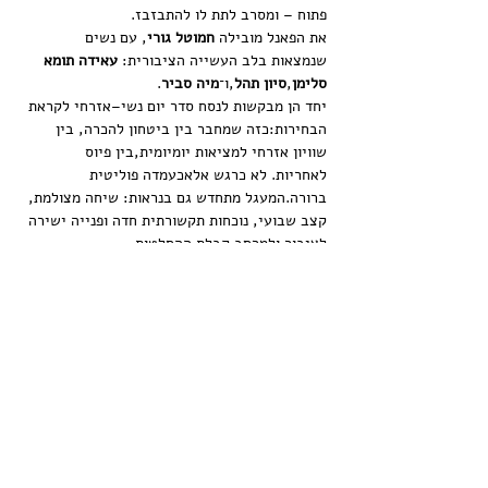
פתוח – ומסרב לתת לו להתבזבז.
את הפאנל מובילה 
חמוטל גורי
, עם נשים 
שנמצאות בלב העשייה הציבורית: 
עאידה תומא 
סלימן
,
סיון תהל
,ו־
מיה סביר
.
יחד הן מבקשות לנסח סדר יום נשי–אזרחי לקראת 
הבחירות:כזה שמחבר בין ביטחון להכרה, בין 
שוויון אזרחי למציאות יומיומית,בין פיוס 
לאחריות. לא כרגש אלאכעמדה פוליטית 
ברורה.המעגל מתחדש גם בנראות: שיחה מצולמת, 
קצב שבועי, נוכחות תקשורתית חדה ופנייה ישירה 
לציבור ולמרחב קבלת ההחלטות.
לא עוד שוליים – אלא מרכז הבמה.זהו…
עוד
שיתוף