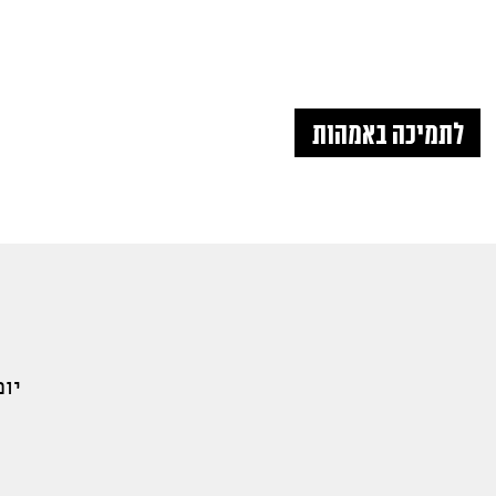
לתמיכה באמהות
יום א