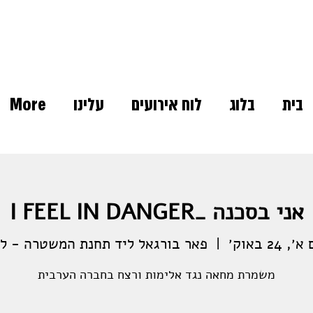
בית
בלוג
לוח אירועים
עלינו
More
אני בסכנה _I FEEL IN DANGER
׳, 24 באוק׳
  |  
פאר בורגאל ליד תחנת המשטרה - לו
משמרת מחאה נגד אלימות ורצח בחברה הערבית