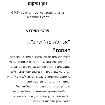
זמן ומיקום
12 ביולי 2026, 20:30 – 21:30 GMT‎+3‎
Webinar Event
פרטי האירוע
"אני לא פוליטית"... 
האמנם? 
סדרת מפגשים חדשה שתעקוב מקרוב אחר סדר 
היום הפוליטי, המפלגתי והציבורי, ותבחן את מי 
שמבקשים להוביל את ישראל בשנים הקרובות.
אנחנו לא באות לערוך ראיונות יחסי ציבור ולא 
להסתפק בסיסמאות. נבקש לבחון, למדוד, להעריך 
ולאתגר רעיונות, עמדות ומנהיגות.
נדבר על סדר היום הפוליטי והמפלגתי, על 
ההחלטות שמתקבלות היום ועל המציאות שהן 
יוצרות מחר. נבחן את החזון, את האחריות ואת 
הפער שבין הצהרות למעשים.