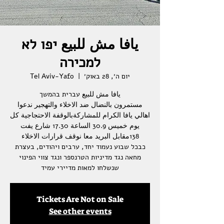
يافا مش للبيع יפו לא
למכירה
יום ה׳, 28 באוק׳
  |  
Tel Aviv-Yafo
مستمرون بالنضال ضد الاخلاء والتهجير ندعوا
اهالي يافا الكرام للمشاركةبالوقفة الاحتجاجية كل
يوم خميس 30.9 الساعة 17.30 شارع يفت
כבכל שבוע נעמוד יחד, ערבים ויהודים, בעצרת
מחאה נגד מדיניות הטרנספר ונגד צווי הפינוי
שנשלחו למאות מדיירי עמיד
Tickets Are Not on Sale
See other events