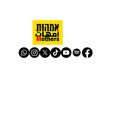
Mothers Against Violence Israel
mavisrael@mavisrael.com
972.54.9503277
למעקב והצטרפות לפעילות האימהות
​© Mother Against Violence 2020
Mother Against Violence
Managed by
-
CAPI | Center for Advancement of
Peace Initiatives