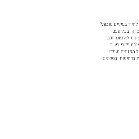
חייך בעיניים טובות?
סרק. בכל פעם 
מת לא פונה ודבר 
נו וליבי בישר 
 מפגינים נעמדו 
בדחיפות ובסכינים 