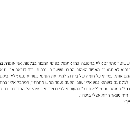
ששוטר מתקרב אליי בהפגנה, כמו אתמול בפינוי המצור בבלפור, אני אומרת ב
׳ והוא לא נוגע בי. האפוד הצהוב, המבט ושיער השיבה משרים כנראה ארשת אח
המם אותי. עמדתי על חומה של בית וצילמתי את הפינוי כשהוא נגש אליי וביקש 
צלם גם כשהוא נגש אליי שוב, הפעם נעמד ממש מתחתיי, הסתכל אליי בחיוך ח
רדת?׳׳ המומה עניתי ׳׳לא תודה׳׳ המשכתי לצלם וירדתי בעצמי אל המדרכה. רק כ
זה נשאר חרות אצלי בזכרון. 
יך?