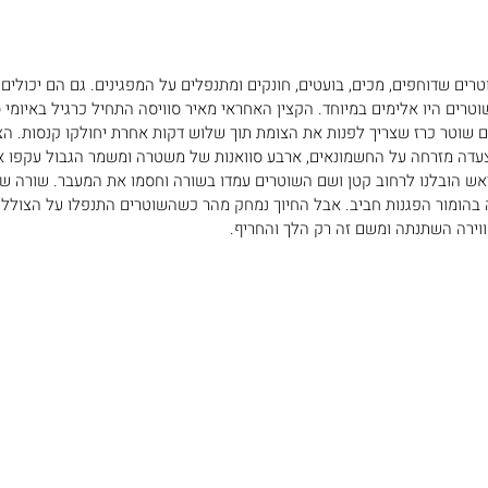
רים שדוחפים, מכים, בועטים, חונקים ומתנפלים על המפגינים. גם הם יכולים ל
טרים היו אלימים במיוחד. הקצין האחראי מאיר סוויסה התחיל כרגיל באיומי 
ם שוטר כרז שצריך לפנות את הצומת תוך שלוש דקות אחרת יחולקו קנסות. הצו
ה מזרחה על החשמונאים, ארבע סוואנות של משטרה ומשמר הגבול עקפו אות
אש 
הו
ּבלנו לרחוב קטן ושם השוטרים עמדו בשורה וחסמו את המעבר. שורה של
בהומור הפגנות חביב. אבל החיוך נמחק מהר כשהשוטרים התנפלו על הצוללת 
וירה השתנתה ומשם זה רק הלך והחריף. 