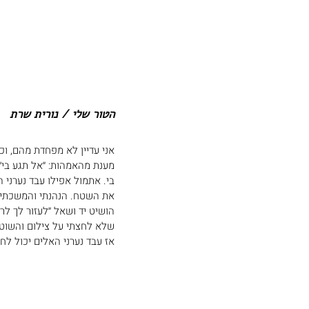
הטור שלי / נורית שרת
אני עדיין לא מפחדת מהם, וכ
מענת מהאמהות: ׳׳אל תגע בי׳
בי. אתמול אפילו עבד נערני 
את השטח. הנהנתי והמשכתי ל
הושיט יד ושאל ׳׳לעזור לך ל
שלא לחצתי על צילום והשוט ה
אז עבד נערני האלים יכול לחי