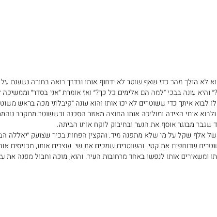
א לא הולך מהר כדי שאף שוטר לא ידחוף אותו ובדרך רואה בחורה נשענת על 
 והיא עונה בבכי ׳׳למה הם אלימים כל כך?׳׳ ואז אומרת ׳׳אני בסדר׳׳ וממשיכה 
ו לבוא איתך כדי ששוטרים לא יכו אותו והוא עונה ׳׳קיבלתי מכה בראש משוטר׳
ולבוא איתי הצידה ומוליכה אותו החוצה מאזור הסכנה וכששוטר מתקרב נוהמת עלי
 שגבר מבוגר אוסף את הנער ובחיבוק לוקח אותו הביתה.
של אלף שקל על מי שלא מתפנה מיד. והקצין הפחות בכיר שצועק ׳׳יאללה הבית
טרים שדוחפים את קטי. והשוטרים שמכים את שי. עוצרים אותו, מכניסים אותו 
 ומשאירים אותו לנפשו באחד מרחובות העיר. והוא, מוכה וחבול מפנה את עצ