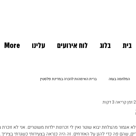
בית
בלוג
לוח אירועים
עלינו
More
המלחמה בעזה
ברית האימהות להכרה במדינת פלסטין
זמן קריאה 3 דקות
כרוניקה של מחאה
אנחנו לא לבד
חוק וסדר
א אגמור מהצלחת יבוא שוטר ואין לי זכרונות ילדות משוטרים. אני לא זוכרת מ
ם, שהם פה כדי להגן על האזרחים. זה היה כנראה בצעירותי כשגרתי בציריך.