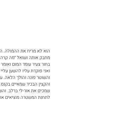
הוא לא מריח את ההמולה. הו
מחבק אותה ושואל ׳׳מה קרה?׳׳
בחור צעיר עומד המום ואומר ל
ואני פוקדת עליו להשען עליי 
והשוטר פונה והולך הלאה. עד
והקצין הבכיר שמאיים בקנס 
שמכים את אור-לי ברלב. והשו
לתחנת המשטרה מוציאים אותו