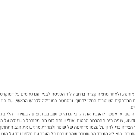
וחנה. ולאחר מחאה קצרה ברחבה ליד הכניסה לבניין עם נאומים על דמוקרט
 מתרחקים השוטרים החלו לדחוף. ובסמטה המובילה לכביש הראשי, שם היו כב
ם. 
ם, אי אפשר להעביר את זה. כי גם מי שיושב בבית וצופה בשידורי הלייב ובס
דעזע, צופה בזה מהמרחב הבטוח. אולי שותה כוס תה, מכורבל בשמיכה על ה
ץ הצידה כדי להגן על עצמו מדחיפה של שוטר ולמחרת מרגיש את הגב התחתון.
טרת. הוא לא מוטרד מהשוטרת שמסתובבת כל הערב עם טלפון נייד על מוט ו