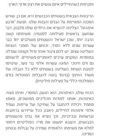
ותקיפות כשהחיילים אינם עושים את רצון אדוני הארץ. 
הריבונות הצבאית בשטחים הכבושים היא, אם כן, שורש 
הסכנה המאיימת על הבנים והבנות שלנו. תנועת "ארבע 
אימהות" הצליחה להוציא את הילדים שלנו מלבנון, דבר 
שנחשב בראשית פעילותה לפנטזיה. משימתנו קשה 
הרבה יותר, שכן ישראל והשטחים משולבים יחד כבר 
עשרות שנים ללא הפרד, וכוחם של תומכי הנצחת 
השליטה עצום. יש להם ציבור אוהד גדול וקצונה שגדלה 
במוסדות המקנים ערכים לאומניים-משיחיים. לרשותם 
גם זרם חינוכי המונה עשרות אלפי בני נוער, שיגויסו 
לטובת הנצחת השליטה בשטחים ללא כל הגבלה של 
משרד החינוך (בניגוד בוטה להגבלות המוטלות בזרם 
הממלכתי-כללי על פעילות פוליטית). 
הכוח שלנו, האימהות, הוא הנשק המוסרי, ואיתו ננצח. 
כאימהות, אנחנו למודות תהליכים ממושכים, מאמץ 
מתמיד ויכולת להתגבר על שחיקה ועל עייפות. נעמיד 
אלפי אימהות לחיילים, ניאבק ככל שיידרש ברחובות 
וברשתות ובכיכרות, וכך נוציא את בנינו מהשטחים 
הכבושים, והצבא יפשוט את מדיו הפוליטיים ויחזור 
למלא את משימתו הלאומית שמירה על גבולות ובטחון 
המדינה. 