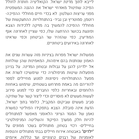
לייבא לתוך מדינת ישראל. הקואליציה חותרת לחולל 
הפיכה שתיטול מאזרחי ישראל את ההגנה המשפטית 
מפני עריצות השלטון. לא בכדי חיים מחוללי ההפיכה- 
רוטמן, סמוטריץ ובן גביר- בהתנחלויות. ההתעקשות של 
מחוללי ההפיכה להמשיך בה מזיקה ללכידות הצבא 
ופוגעת בכושר ההרתעה שלו, כפי שציין לאחרונה אגף 
המודיעין, כפי שהזהיר שר הביטחון וכפי שראינו 
לאחרונה באירועים ביטחוניים.
ממשלות ישראל מפרות בציניות מזה עשרות שנים את 
האמון שנותנות בהם אימהות, המאמינות שהן שולחות 
אל ילדיהן להגן על גבולות ובטחון המדינה. על בניהן 
מופעלות שיטות מניפולציה כדי שימשיכו לשרת את 
מפעל ההתנחלויות- ניסיונות למנוע מחיילים לספר 
להוריהם מה באמת מתרחש בשטחים, שימוש באחוות 
הלוחמים ובאחריות כלפי החברים כדי למנוע סירוב 
לעשות מעשים לא מוסריים וכדי ליצור קשר של שתיקה 
סביב מעשים שביקום המקביל, כלומר בתוך ישראל, 
הדעת אינה סובלת. הצבא בתפקידו הפוליטי כמשרת 
נאמן של המגזר הציוני הלאומני מאפשר למתנחלים 
להיות חלק ממערך הפיקוד והשליטה המניפולטיבי 
בחיילים- רכזי בטחון, מתנחלים בשכר ממונים על 
"ילדים" 
באבטחה אירוח חיילים בבתי מתנחלים והטפות 
לאומניות של רבנים קיצוניים ועד קללות, איומים 