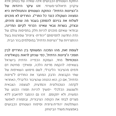
החזקת השטחים הכבושים אינה שאלה של בטחון אלא 
עיקרון תיאולוגי-משיחי. 
זהו עיקר היהדות של 
ה"הציונות הדתית"- החזקת השטחים והתנחלויות היא 
המצווה השקולה כנגד כל התרי"ג. החרדים לא מוכנים 
לשלוח את בניהם להסתכן בעבור מה שהם מזהים, 
ובצדק, בשרות צבאי שאינו הכרחי לקיום המדינה,
ובוודאי שאינם מוכנים להיות חלק בתפיסות עולם של 
הדת החדשה לתפיסתם "יהודית- ציונית" שפורצות בשל 
ההתגרויות של "הציונות הדתית" במוסלמים בהר הבית. 
לעומת זאת, מהו המכנה המשותף בין החרדים לבין 
תומכי ה"ציונות הדתית", כפי שניתן לראות בקואליציה 
הנוכחית?
 מחד, העמקת הכפייה הדתית בישראל 
בשאיפה להקמת מדינת הלכה, ומאידך- סחיטת דם 
ודמים מהציבור הליברלי, לשם מימוש השאיפות של 
שתי הקבוצות. הדבק המחבר את החרדים ל"ציונות 
הדתית", אם כן, הוא ההנחה שהציבור הליברלי, האחראי 
לקדמה הטכנולוגית והמדעית, לעוצמה הצבאית 
ולשגשוג הכלכלי -ימשיך להיות חמורו הכנוע של 
המשיח, ולא יתקומם.  זהו גם ההסבר לתיאבון ללא 
מצרים לבזוז את הקופה הציבורית, ובתמורה לאפשר 
השתלטות יהודית-ציונית וסיפוח השטחים הכבושים 
באמצעות משרד הביטחון.