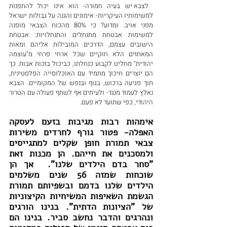
 לצבא יש בעיה חמורה- הוא אינו יכול להתפנות 
למשימותיו העיקריות- אימונים והגנה על גבולות ישראל 
מפני אויב. ומדוע? כי 80% מהכוח הצבאי מופנה 
למשימות אבטחת מתנחלים והתנחלויות: אבטחת 
הישובים עצמם, הדרכים המובילות אליהם ומאות 
המאחזים הלא חוקיים שכל ארחי פרחי מ"עוצמה 
יהודית" מחליט לקבוע כנחלתו, כביכול בזכות אבות. כך 
הם יוצרים חיכוך מתמיד עם האוכלוסייה הפלסטינית, 
תוך פגיעה ברכוש, בגוף ובנפש של המקומיים. הצבא 
נאלץ לעמוד מנגד- ולעיתים אף לשתף פעולה עם הטרור 
היהודי, כפי שתועד לא פעם. 
אימהות רבות מגיבות בזעם לעסקה 
האפלה- פטור גורף לחרדים משירות 
צבאי תמורת חופן שקלים למתגייסים 
ולמסכנים את חייהם. הן מכנות זאת 
"סחר בדם הילדים שלנו".  אך הן 
שוכחות שמזה 56 שנים משלמים 
הילדים שלנו בדמם ובשפיותם תמורת 
הגשמת השאיפות המשיחיות הקיצוניות 
של "הציונות הדתית". בנינו הורגים 
ונהרגים והדבר נחשב סביר. בנינו הם 