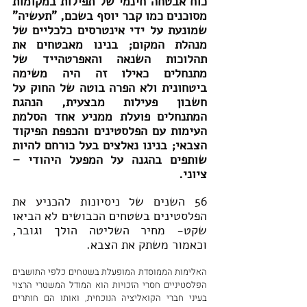
כוח אבטחה חינמי של תפילות במקומות 
מסוכנים כמו קבר יוסף בשכם, "תעשיה" 
שמונעת על ידי אינטרסים כלכליים של 
מנהלת המקום; בנינו מאבטחים את 
תהלוכות השנאה והאפרטהייד של 
מתנחלים כאילו זה היה משימה 
ביטחונית ולא הפרה בוטה של החוק על 
חשבון פעילות מבצעית, הנהגת 
המתנחלים פועלת ממניע אחד הסלמת 
העימות עם הפלסטינים והכפפת הפיקוד 
הצבאי; בנינו נאלצים בעל כורחם להיות 
שותפים בהגנה על המפעל היהודי – 
ציוני.  
56 השנים של ניסיונות להכניע את 
הפלסטינים בשטחים הכבושים לא הביאו 
שקט- מחיר השליטה הולך וגובר, 
וכאמור משתק את הצבא.
האלימות הממוסדת המופעלת בשטחים כלפי התושבים 
הפלסטיניים חסרי הזכויות הוא המודל המשטרי הרצוי 
בעיני חברי הקואליציה הנוכחית, ואותו הם חותרים 