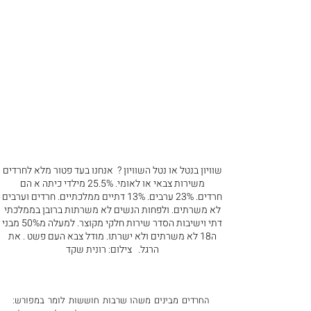
שוויון בנטל או נטל השוויון ?  אנחנו בעד פטור מלא לחרדים 
משירות צבאי או לאומי. ‏25.5% מילדי כיתה א הם 
חרדים. ‏23% ערבים. ‏13% דתיים ממלכתיים. ‏חרדים וערבים 
לא משרתים. ‏ולפחות הנשים לא משרתות ברובן בממלכתי 
דתי וישיבות הסדר שירות חלקי מקוצר. ‏למעלה מ50% מבני 
ה18 לא משרתים ולא ישרתו. ‏מודל צבא העם פשט . את 
הרגל.   צילום: רונית שקד 
החרדים מבינים משהו שרבות חוששות לומר במפורש: 