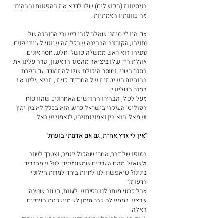
הניסיונות (הכושלים) שלו לדכא את ההפגנות והבהירו 
מה כוונותיו האמתיות. 
אם היו לי סימני שאלה לגבי כישורי ההנהגה של 
נתניהו, הקורונה הבהירה שבכל מה שנוגע לענייני פנים, 
נתניהו הוא ראש ממשלה כושל. חלש. חסר אונים. 
אוזלת היד שלו ביציאה מהסגר הראשון, גזרה עלינו את 
הסגר השני. וחוסר היכולת שלו להתמודד עם הפרת 
ההנחיות השיטתית של החרדים כעת , תביא עלינו את 
הסגר השלישי. 
מעל לכול, הבהירו החודשים האחרונים שהוויכוח 
הפוליטי העיקרי בישראל כרגע הוא בכלל לא בין ימין 
ושמאל. הוא בין נאמני נתניהו, לנאמני ישראל. 
"אין לי ארץ אחרת, גם אם אדמתי בוערת" 
בסופו של דבר, אחרי שהכול ייגמר, נצטרך לשוב 
ולשאול: מהם הערכים שמשותפים לנו? שמחברים 
בינינו? שיאפשרו לנו לחיות ביחד למרות חילוקי 
הדעות? 
אבל כרגע מותר לנו בפירוש לענות, חשוב שנענה: 
שראש הממשלה כבר מזמן לא מייצג את הערכים 
האלה. 