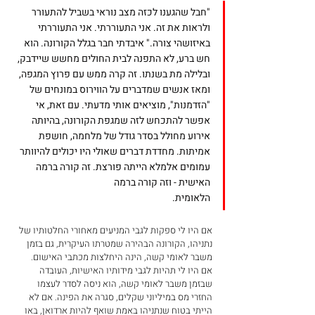
"חבל שהגענו לכזה מצב נוראי בשביל להתעורר 
ולראות את זה. אני התעוררתי. אני התעוררתי 
באיזושהי צורה." איבדתי חבר בגלל הקורונה. הוא 
חש ברע, לא התפנה לבית החולים מחשש שיידבק, 
ובלילה מת בשנתו. זה קרה ממש עם פרוץ המגפה, 
ומאז אנשים שמדברים על הווירוס במונחים של 
"הזדמנות", מוציאים אותי מדעתי. עם זאת, אי 
אפשר להתכחש לזה שמגפת הקורונה, בהיותה 
אירוע מחולל בסדר גודל של מלחמה, חושפת 
אמיתות. מחדדת דברים שאולי היו יכולים להיוותר 
עמומים אלמלא הייתה פורצת. זה קורה ברמה 
האישית - וזה קורה ברמה 
הלאומית. 
אם היו לי ספקות לגבי המניעים מאחורי החלטותיו של 
נתניהו, הקורונה הבהירה שמטרתו העיקרית, גם בזמן 
משבר לאומי קשה, הינה היחלצות מכתבי האישום. 
אם היו לי תהיות לגבי מידותיו האישיות, העובדה 
שבזמן משבר לאומי קשה, הוא ניסה לסדר לעצמו 
החזרי מס במיליוני שקלים, סגרה את הפינה. אם לא 
הייתי בטוח שנתניהו באמת שואף להיות ארדואן, באו 