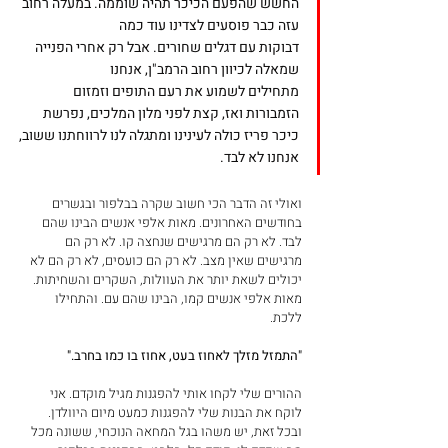
החשש שהפעם הכיכר תהיה שוממה. במעלה רחוב 
עזה כבר פוסעים לצדינו עוד כמה 
דבוקות עם דגלים שחורים. אבל רק אחרי הפנייה 
שמאלה לכיוון רחוב הרמב"ן, אנחנו 
מתחילים לשמוע את רעם התופים וזמזום 
הזמבורות ואז, קצת לפני מלון המלכים, נפרשת 
כיכר פריז כולה לעינינו ומתגלה לנו לרווחתנו ששוב, 
אנחנו לא לבד. 
ואולי זה הדבר הכי חשוב שקרה בבלפור ובגשרים 
בחודשים האחרונים. מאות אלפי אנשים הבינו שהם 
לבד. לא רק הם מרגישים שנחצה קו. לא רק הם 
מרגישים שאין מצב. לא רק הם כועסים, לא רק הם לא 
יכולים לשאת יותר את העוולות, השקרים והשחיתות. 
מאות אלפי אנשים קמו, הבינו שהם עם. והתחילו 
ללכת. 
"התמזל מזלך לאחוז בעט, אחוז בו כמו בחרב." 
ההורים שלי לקחו אותי להפגנות מגיל מוקדם. אני 
לוקח את הבנות שלי להפגנות כמעט מיום היוולדן. 
ובכל זאת, יש משהו בגל המחאה הנוכחי, ששונה מכל 