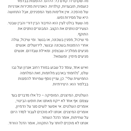
מה שקדם לו. קודם כל: הלהט. ההפגנות בבלפור 
כועסות, תובעניות, קולניות. האנרגיות מזכירות אנרגיות 
של מהפכה. אין אלימות מצד המפגינים, אבל התחושה 
היא של מסירות נפש. 
מה שעוד בולט לעין הוא החיבור הבין דורי והבין שבטי. 
הצעירים נותנים את הקצב. המבוגרים נותנים את 
התוקף. 
מי שיכול, מפגין בשכונה, או בגשר. ומי שיכול, עולה 
אחרי ההפגנות בשכונה ובגשר, לירושלים. אנשים 
מגיעים ממלכיה שבצפון. ומאילת שבדרום. אנשים 
מגיעים מימין. ומשמאל. 
ואיש אחד, עומד כל שבוע במורד רחוב אגרון ועל גבו 
שלט, "נלחמתי בארבע מלחמות, זאת המלחמה 
החמישית שלי". כן, עניין נוסף שמיוחד להפגנות 
בבלפור הוא: היצירתיות. 
השלטים, המיצגים, המוסיקה – כל אלו מדברים בעד 
עצמם: אף אחד לא ייקח מאתנו את חופש הביטוי, 
אומרים השלטים. אי אפשר לשים סגר על הדמיון, 
אומרים המיצגים. אנחנו לא מוכנים לעבור לסדר היום 
על שחיתות, אומר הדגל השחור. 
אנחנו לא מוכנים לוותר על התקווה, אומר הדגל הוורוד. 