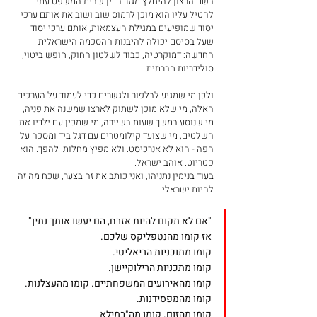
בשם הרצון להיחלץ מגזר הדין שבית המשפט עתיד 
להטיל עליו הוא מוכן לרמוס שוב ושוב את אותם ערכי 
יסוד שמופיעים במגילת העצמאות, אותם ערכי יסוד 
שעל בסיסם יכולה להיבנות ההסכמה הישראלית 
החדשה: דמוקרטיה, כבוד לשלטון החוק, חופש ביטוי, 
סולידריות חברתית. 
ולכן מי שמגיע לבלפור ולגשרים כדי לעמוד על הערכים 
האלה, מי שלא מוכן לשתוק לארצו שמשנה את פניה, 
מי שנוסע במשך שעות בשיירה, מי שמכין עם ילדיו את 
השלטים, מי שצועד קילומטרים עם דגל ביד ומסכה על 
הפה - הוא לא אנרכיסט. ולא מפיץ מחלות. להפך. הוא 
פטריוט. אוהב ישראל. 
בעוד בנימין נתניהו, ואני כותב את זה בצער, שכח מה זה 
להיות ישראלי. 
"אם לא תקום להיות אזרח, הם יעשו אותך נתין" 
אז קומו מהנטפליקס שלכם. 
קומו מתוכניות הריאליטי. 
קומו מתכניות הרילוקיישן. 
קומו מהאירועים המשפחתיים. קומו מהעצלנות. 
קומו מהמפסידנות. 
קומו מהזום. קומו מה"במילא 