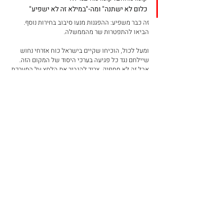
כלום לא ישתנה" ומה-"במילא זה לא ישפיע" 
זה כבר משפיע: ההפגנות מנעו סיבוב בחירות נוסף. 
הביאו להתפטרות שר מהממשלה. 
ומעל לכול, הוכיחו שקיים בישראל כוח אזרחי נחוש 
שיילחם נגד כל פגיעה בערכי היסוד של המקום הזה. 
אבל זה לא מספיק. צריך להגביר את הלחץ על המערכת 
הפוליטית ולשם כך צריך להרחיב את מעגל המפגינים. 
כשיגיעו מאה אלף איש לבלפור , וחצי מיליון לצמתים 
ולגשרים, המחאה תהפוך מששפיעה, למכריעה. 
ההיסטוריה מלמדת שפוליטיקאים נוטים לעבר דעת 
הקהל כמו חמנייה אל השמש. 
מאה אלף איש בבלפור וחצי מיליון בגשרים ובצמתים 
לא יותירו למערכת הפוליטית ברירה אלא לסמן לנתניהו 
את הדרך החוצה. אז, רק אז, נוכל לשקם את ההריסות 
ולאחות את הקרעים ולבנות פה חברה ישראלית 
סולידרית, סובלנית ודמוקרטית. חברה שנהיה גאים בה.
#אלבר_קאמי
בלפור
כרוניקה של מחאה