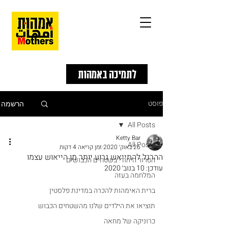
לתמיכה באמהות
פוסט
הרשמה
All Posts
Ketty Bar
All Posts
26 באוק׳ 2020
זמן קריאה 4 דקות
ההרגל להתייאש גרוע יותר מן הייאוש עצמו
הטרור היהודי בשטחים הכבושים
עודכן:
10 בנוב׳ 2020
המלחמה בעזה
ברית האימהות להכרה במדינת פלסטין
תוציאו את הילדים שלנו מהשטחים הכבוש
כרוניקה של מחאה