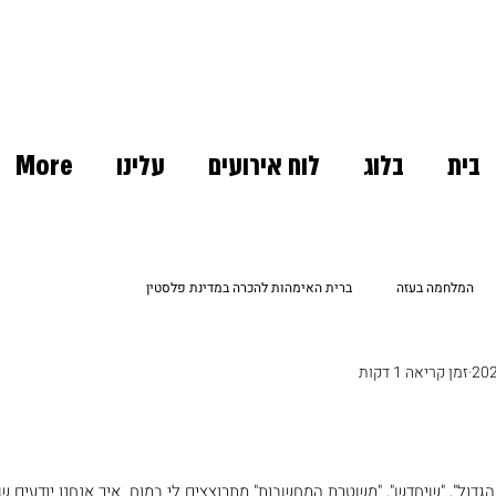
בית
בלוג
לוח אירועים
עלינו
More
המלחמה בעזה
ברית האימהות להכרה במדינת פלסטין
זמן קריאה 1 דקות
כרוניקה של מחאה
אנחנו לא לבד
חוק וסדר
גדול", "שיחדש", "משטרת המחשבות" מתרוצצים לי במוח. איך אנחנו יודעים ש