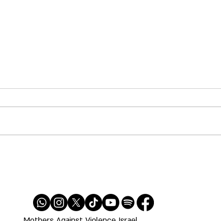
דמוקרטיה על תנאי: ההדרה
רמטכ"
הפוליטית, הפחד, והצל של
משרת 
הפשיזם – מבט אימהי על ישראל
2025
Mothers Against Violence Israel