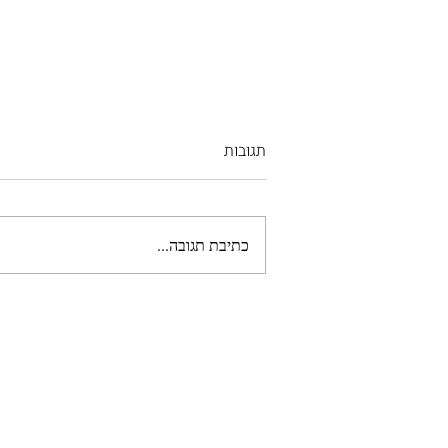
תגובות
כתיבת תגובה...
גוש אמונים של שנות ה70 זה
הגרעינים התורניים של שנות
ה2000